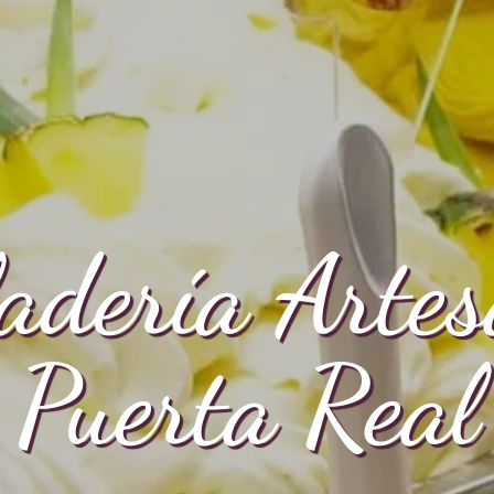
adería Arte
Puerta Real