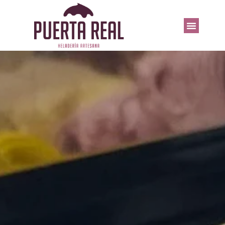
HELADERÍAS PUERTA REAL
TRABAJA CON NOSOTROS