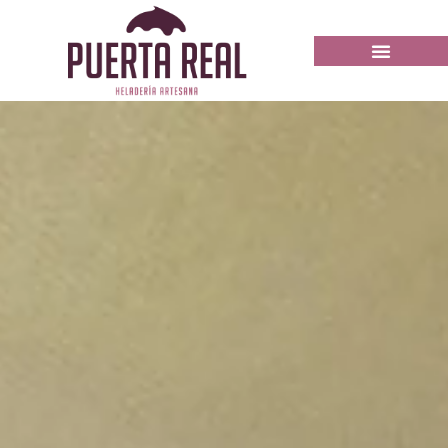
HELADERÍAS PUERTA REAL
TRABAJA CON NOSOTROS