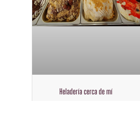
Heladería cerca de mí
Heladería cerca de mí. Pocas cosas
pueden alegrarnos más, cuando hay
buena temperatura, y cuando no
también, como tener una buena
heladería artesana cerca de